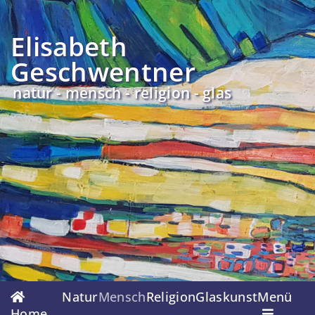
Elisabeth
Geschwentner
natur - mensch - religion - glas
Navigation
Natur
Mensch
Religion
Glaskunst
Menü
überspringen
Home